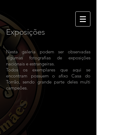
Exposições
Nesta galeria podem ser observadas
algumas fotografias de exposições
nacionais e estrangeiras.
Todos os exemplares que aqui se
encontram possuem o afixo Casa do
Torrão, sendo grande parte deles multi
campeões.